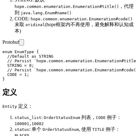
，代理
hope.common.enumeration.Enumeration#title()
到
java.lang.Enum#name()
CODE:
hope.common.enumeration.Enumeration#code()
未取
(hope框架内不再使用，避免解释和认知成
oridinal
本)
Protobuf
enum EnumType {

  //Default as STRING

  // Persist `hope.common.enumeration.Enumeration#title
  STRING = 0;

  // Persist `hope.common.enumeration.Enumeration#code(
  CODE = 1;

定义
定义：
Entity
:
列表，
例子：
status_list
OrderStatusEnum
CODE
100001,10002
: 单个
, 使用
例子：
status
OrderStatusEnum
TITLE
PLACED