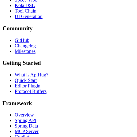
Kola DSL
Tool Chain
UI Generation
Community
GitHub
Changelog
Milestones
Getting Started
What is ApiHug?
Quick Start
Editor Plugin
Protocol Buffers
Framework
Overview
Spring API
Spring Data
MCP Server
Copilot