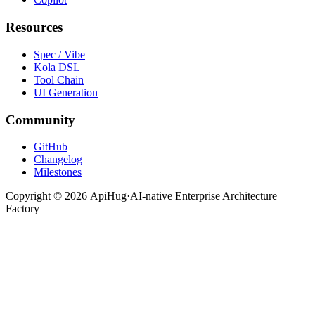
Resources
Spec / Vibe
Kola DSL
Tool Chain
UI Generation
Community
GitHub
Changelog
Milestones
Copyright ©
2026
ApiHug
·
AI-native Enterprise Architecture
Factory