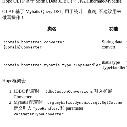
Hope OLTP 基于 Spring Data JDBC (非 JPA/Hibernate/Mybatis)!
OLAP 基于 Mybatis Query DSL, 用于统计、查询, 不建议用来
做写操作！
类名
功能
Spring data
*domain.bootstrap.converter.
convert
{Domain}Converter
ibatis type
*domain.bootstrap.mybatis.type.*TypeHandler
TypeHandler
Hope框架会：
JDBC 配置时，
引入扩展
JdbcCustomConversions
Converter
Mybatis 配置时：
org.mybatis.dynamic.sql.SqlColumn
定义引入
, 和 parameter
TypeHandler
ParameterTypeConverter