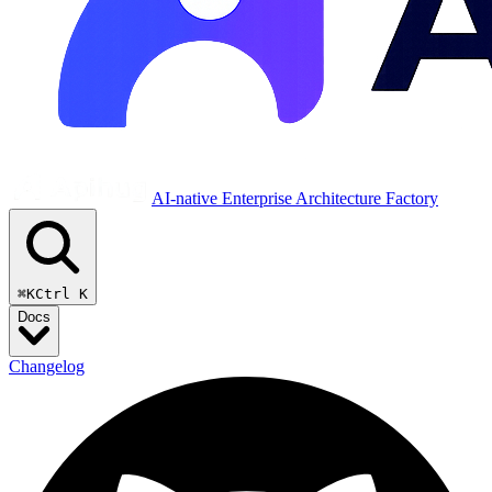
AI-native Enterprise Architecture Factory
⌘K
Ctrl K
Docs
Changelog