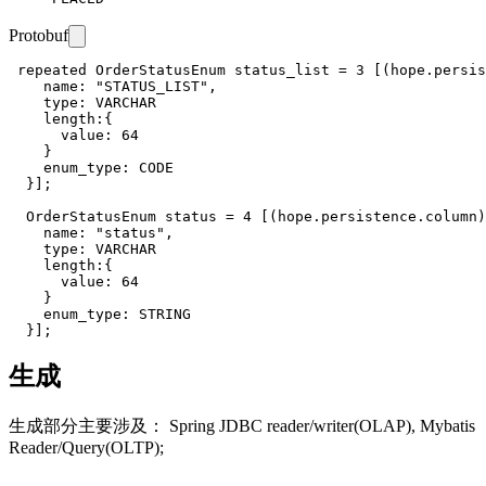
Protobuf
 repeated OrderStatusEnum status_list = 3 [(hope.persis
    name: "STATUS_LIST",

    type: VARCHAR

    length:{

      value: 64

    }

    enum_type: CODE

  }];

  OrderStatusEnum status = 4 [(hope.persistence.column)
    name: "status",

    type: VARCHAR

    length:{

      value: 64

    }

    enum_type: STRING

生成
生成部分主要涉及： Spring JDBC reader/writer(OLAP), Mybatis
Reader/Query(OLTP);