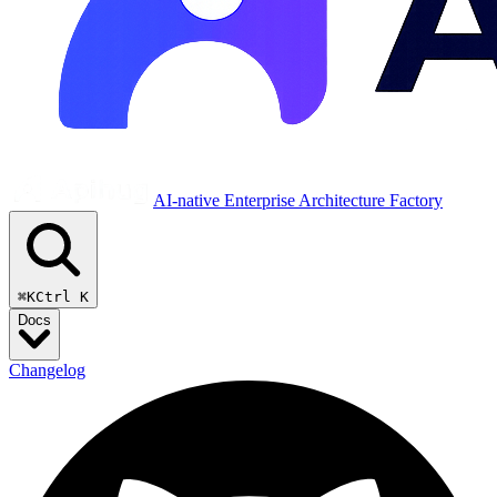
AI-native Enterprise Architecture Factory
⌘K
Ctrl K
Docs
Changelog