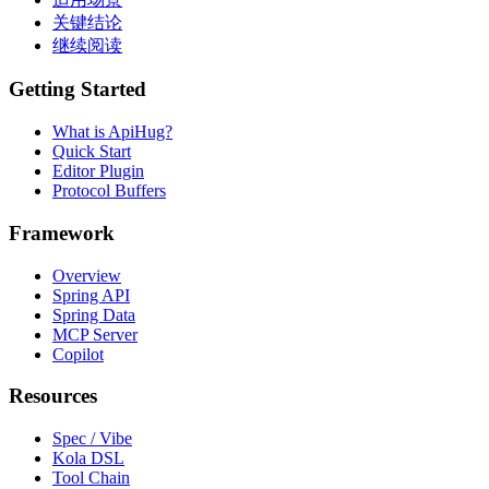
关键结论
继续阅读
Getting Started
What is ApiHug?
Quick Start
Editor Plugin
Protocol Buffers
Framework
Overview
Spring API
Spring Data
MCP Server
Copilot
Resources
Spec / Vibe
Kola DSL
Tool Chain