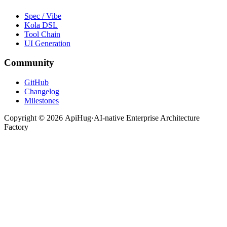
Spec / Vibe
Kola DSL
Tool Chain
UI Generation
Community
GitHub
Changelog
Milestones
Copyright ©
2026
ApiHug
·
AI-native Enterprise Architecture
Factory