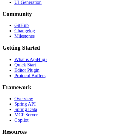
UI Generation
Community
GitHub
Changelog
Milestones
Getting Started
What is ApiHug?
Quick Start
Editor Plugin
Protocol Buffers
Framework
Overview
Spring API
Spring Data
MCP Server
Copilot
Resources