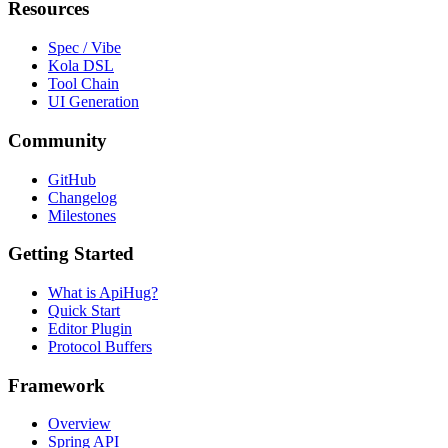
Resources
Spec / Vibe
Kola DSL
Tool Chain
UI Generation
Community
GitHub
Changelog
Milestones
Getting Started
What is ApiHug?
Quick Start
Editor Plugin
Protocol Buffers
Framework
Overview
Spring API