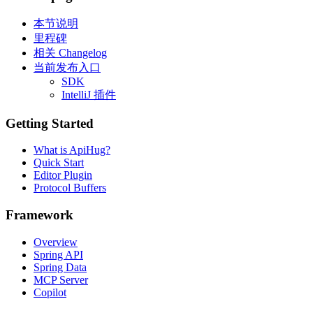
本节说明
里程碑
相关 Changelog
当前发布入口
SDK
IntelliJ 插件
Getting Started
What is ApiHug?
Quick Start
Editor Plugin
Protocol Buffers
Framework
Overview
Spring API
Spring Data
MCP Server
Copilot