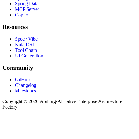
Spring Data
MCP Server
Copilot
Resources
Spec / Vibe
Kola DSL
Tool Chain
UI Generation
Community
GitHub
Changelog
Milestones
Copyright ©
2026
ApiHug
·
AI-native Enterprise Architecture
Factory